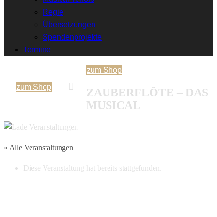
Regie
Übersetzungen
Spendenprojekte
Termine
zum Shop
zum Shop
ZAUBERFLÖTE – DAS
MUSICAL
« Alle Veranstaltungen
Diese Veranstaltung hat bereits stattgefunden.
Zauberflöte – Das Musical
17. April 2024 | 19:30 Uhr