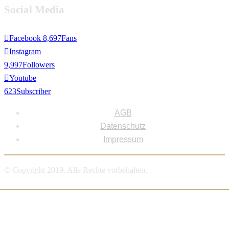
Social Media
Facebook
8,697
Fans
Instagram
9,997
Followers
Youtube
623
Subscriber
AGB
Datenschutz
Impressum
© Copyright 2019. Alle Rechte vorbehalten.