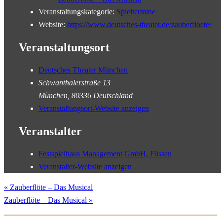
Veranstaltungskategorie:
Spieltermine
Website:
https://www.deutsches-theater.de/zauberfloete/
Veranstaltungsort
Deutsches Theater München
Schwanthalerstraße 13
München
,
80336
Deutschland
Veranstaltungsort-Website anzeigen
Veranstalter
Festspielhaus Management GmbH, Füssen
Veranstalter-Website anzeigen
«
Zauberflöte – Das Musical
Zauberflöte – Das Musical
»