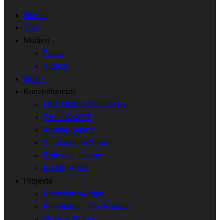
Home
Vita
Medien
Fotos
Videos
Musik
Konzertformate
LIVET!ME CONCERTS
DEIN DUETT
Abenteuerland
Stanke ohne Strom
Role of a lifetime
Ich bin Musik
Projekte
Patrickon werden
Friendship – Der Podcast
Musical Tenors