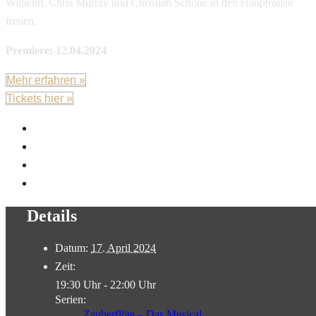
Wilhelm, Chris Murray und Christian Schöne in den Hauptrollen
freuen.
Premiere: 12.04.2024
Mehr erfahren »
Tickets hier »
Google Kalender
iCalendar
Outlook 365
Outlook Live
Details
Datum:
17. April 2024
Zeit:
19:30 Uhr - 22:00 Uhr
Serien:
Zauberflöte – Das Musical