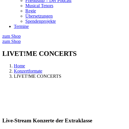
Friendship – Der Podcast
Musical Tenors
Regie
Übersetzungen
Spendenprojekte
Termine
zum Shop
zum Shop
LIVET!ME CONCERTS
Home
Konzertformate
LIVET!ME CONCERTS
Live-Stream Konzerte der Extraklasse