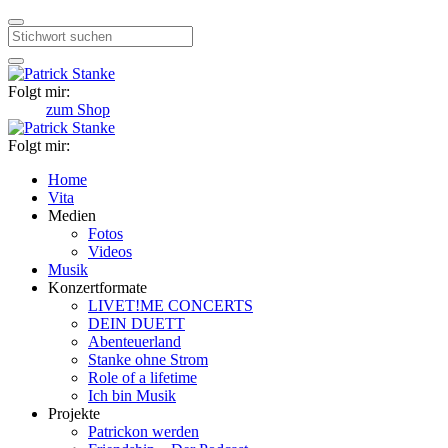
Suche
Folgt mir:
zum Shop
Folgt mir:
Home
Vita
Medien
Fotos
Videos
Musik
Konzertformate
LIVET!ME CONCERTS
DEIN DUETT
Abenteuerland
Stanke ohne Strom
Role of a lifetime
Ich bin Musik
Projekte
Patrickon werden