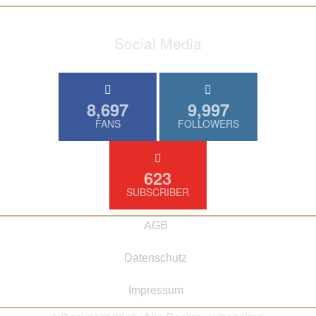
Social Media
8,697
9,997
FANS
FOLLOWERS
623
SUBSCRIBER
AGB
Datenschutz
Impressum