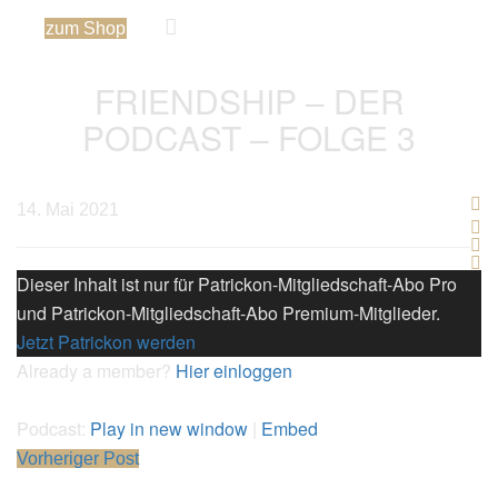
zum Shop
FRIENDSHIP – DER
PODCAST – FOLGE 3
14. Mai 2021
Dieser Inhalt ist nur für Patrickon-Mitgliedschaft-Abo Pro
und Patrickon-Mitgliedschaft-Abo Premium-Mitglieder.
Jetzt Patrickon werden
Already a member?
Hier einloggen
Podcast:
Play in new window
|
Embed
Vorheriger Post